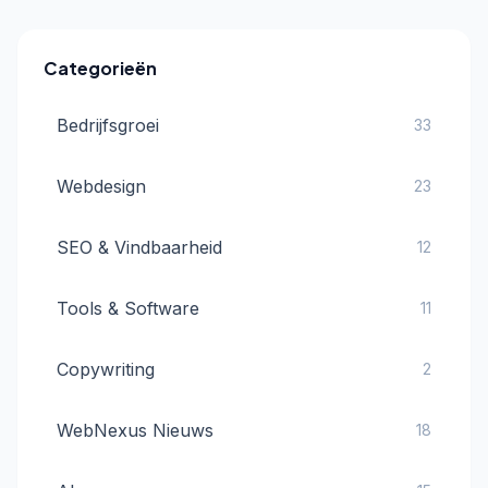
Categorieën
Bedrijfsgroei
33
Webdesign
23
SEO & Vindbaarheid
12
Tools & Software
11
Copywriting
2
WebNexus Nieuws
18