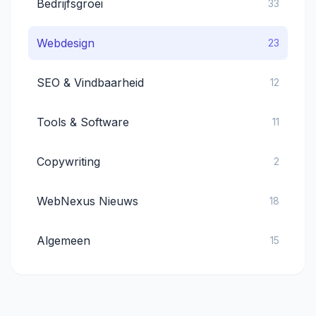
Bedrijfsgroei
33
Webdesign
23
SEO & Vindbaarheid
12
Tools & Software
11
Copywriting
2
WebNexus Nieuws
18
Algemeen
15