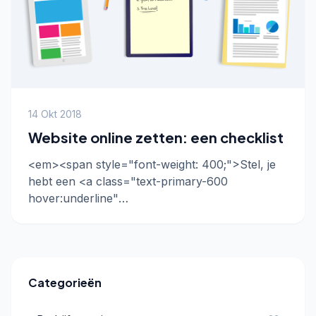
14 Okt 2018
Website online zetten: een checklist
<em><span style="font-weight: 400;">Stel, je
hebt een <a class="text-primary-600
hover:underline"
href="https://www.webnexus.nl/all-in-
website/"> website laten maken</a> of
gemaakt. De website is af en …
Categorieën