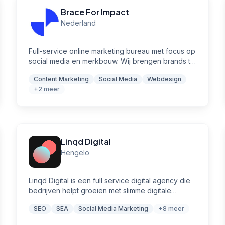
Brace For Impact
Nederland
Full-service online marketing bureau met focus op
social media en merkbouw. Wij brengen brands to
life digitally en maken je verhaal sticky.
Content Marketing
Social Media
Webdesign
+2 meer
Linqd Digital
Hengelo
Linqd Digital is een full service digital agency die
bedrijven helpt groeien met slimme digitale
oplossingen. We combineren strategie, design en
SEO
SEA
Social Media Marketing
+8 meer
development om krachtige online ervaringen te
creëren die resultaat opleveren. Denk aan