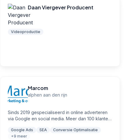
Daan Viergever Producent
Videoproductie
Marcom
alphen aan den rijn
Sinds 2019 gespecialiseerd in online adverteren
via Google en social media. Meer dan 100 klanten
wereldwijd geholpen, officieel Google Partner en
Google Ads
SEA
Conversie Optimalisatie
bekend om resultaatgerichte campagnes met
+9 meer
uitstekende beoordelingen.