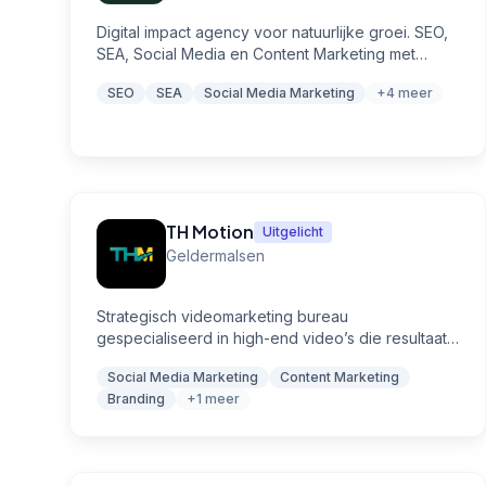
Digital impact agency voor natuurlijke groei. SEO,
SEA, Social Media en Content Marketing met
focus op duurzaamheid.
SEO
SEA
Social Media Marketing
+4 meer
TH Motion
Uitgelicht
Geldermalsen
Strategisch videomarketing bureau
gespecialiseerd in high-end video’s die resultaat
opleveren. Van branding en content tot
Social Media Marketing
Content Marketing
performance-gerichte video-ads.
Branding
+1 meer