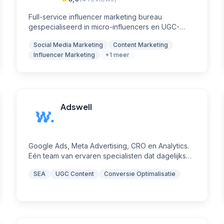
Full-service influencer marketing bureau
gespecialiseerd in micro-influencers en UGC-
creators.
Social Media Marketing
Content Marketing
Influencer Marketing
+1 meer
Adswell
Google Ads, Meta Advertising, CRO en Analytics.
Eén team van ervaren specialisten dat dagelijks
optimaliseert. Geen juniors, geen tussenlagen,
SEA
UGC Content
Conversie Optimalisatie
alleen resultaat.