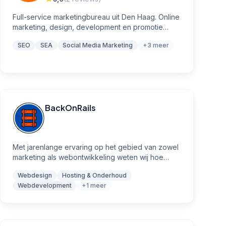
Full-service marketingbureau uit Den Haag. Online
marketing, design, development en promotie
onder één dak.
SEO
SEA
Social Media Marketing
+3 meer
BackOnRails
Met jarenlange ervaring op het gebied van zowel
marketing als webontwikkeling weten wij hoe
technologie en creativiteit samen een echte
Webdesign
Hosting & Onderhoud
impact kunnen hebben.
Webdevelopment
+1 meer