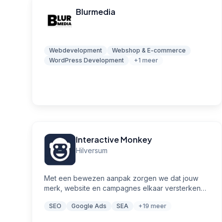
Blurmedia
Webdevelopment
Webshop & E-commerce
WordPress Development
+1 meer
Interactive Monkey
Hilversum
Met een bewezen aanpak zorgen we dat jouw
merk, website en campagnes elkaar versterken
en jouw doelgroep aanzetten tot actie.
SEO
Google Ads
SEA
+19 meer