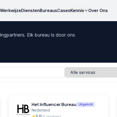
Werkwijze
Diensten
Bureaus
Cases
Kennis
Over Ons
ngpartners. Elk bureau is door ons
Het Influencer Bureau
Uitgelicht
Nederland
5,0
(4 reviews)