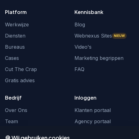
Platform
Kennisbank
Werkwijze
Blog
Diensten
Webnexus Sites
NIEUW
Bureaus
Video's
Cases
Marketing begrippen
Cut The Crap
FAQ
Gratis advies
Bedrijf
Inloggen
Over Ons
Klanten portaal
Team
Agency portaal
Contact
Contact
🍪 Wij gebruiken cookies