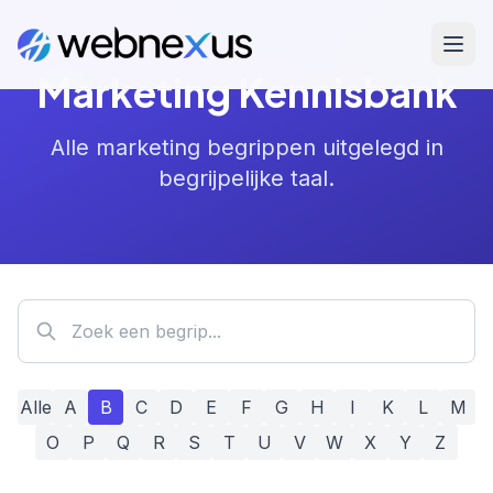
Marketing Kennisbank
Alle marketing begrippen uitgelegd in
begrijpelijke taal.
Alle
A
B
C
D
E
F
G
H
I
K
L
M
O
P
Q
R
S
T
U
V
W
X
Y
Z