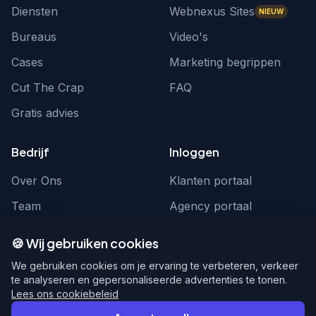
Diensten
Webnexus Sites
NIEUW
Bureaus
Video's
Cases
Marketing begrippen
Cut The Crap
FAQ
Gratis advies
Bedrijf
Inloggen
Over Ons
Klanten portaal
Team
Agency portaal
Contact
Contact
🍪 Wij gebruiken cookies
Word partner
hello@webnexus.nl
We gebruiken cookies om je ervaring te verbeteren, verkeer
te analyseren en gepersonaliseerde advertenties te tonen.
085 004 1875
Lees ons cookiebeleid