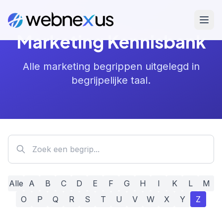
Marketing Kennisbank
Alle marketing begrippen uitgelegd in
begrijpelijke taal.
Alle
A
B
C
D
E
F
G
H
I
K
L
M
O
P
Q
R
S
T
U
V
W
X
Y
Z