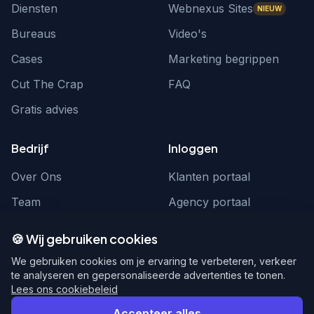
Diensten
Webnexus Sites
NIEUW
Bureaus
Video's
Cases
Marketing begrippen
Cut The Crap
FAQ
Gratis advies
Bedrijf
Inloggen
Over Ons
Klanten portaal
Team
Agency portaal
Contact
Contact
🍪 Wij gebruiken cookies
Word partner
hello@webnexus.nl
We gebruiken cookies om je ervaring te verbeteren, verkeer
te analyseren en gepersonaliseerde advertenties te tonen.
085 004 1875
Lees ons cookiebeleid
Accepteer alles