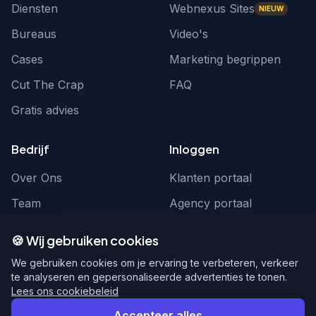
Diensten
Webnexus Sites
NIEUW
Bureaus
Video's
Cases
Marketing begrippen
Cut The Crap
FAQ
Gratis advies
Bedrijf
Inloggen
Over Ons
Klanten portaal
Team
Agency portaal
Contact
Contact
🍪 Wij gebruiken cookies
Word partner
hello@webnexus.nl
We gebruiken cookies om je ervaring te verbeteren, verkeer
te analyseren en gepersonaliseerde advertenties te tonen.
085 004 1875
Lees ons cookiebeleid
Accepteer alles