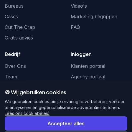
Bureaus
Video's
Cases
Marketing begrippen
Cut The Crap
FAQ
Gratis advies
Bedrijf
Inloggen
Over Ons
Klanten portaal
Team
Agency portaal
Contact
Contact
🍪 Wij gebruiken cookies
Word partner
hello@webnexus.nl
We gebruiken cookies om je ervaring te verbeteren, verkeer
te analyseren en gepersonaliseerde advertenties te tonen.
085 004 1875
Lees ons cookiebeleid
Accepteer alles