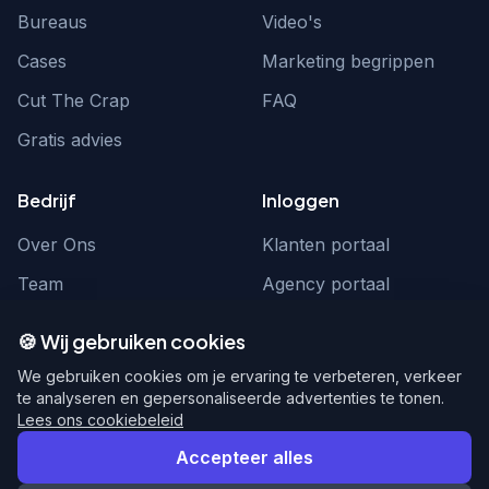
Bureaus
Video's
Cases
Marketing begrippen
Cut The Crap
FAQ
Gratis advies
Bedrijf
Inloggen
Over Ons
Klanten portaal
Team
Agency portaal
Contact
Contact
🍪 Wij gebruiken cookies
Word partner
hello@webnexus.nl
We gebruiken cookies om je ervaring te verbeteren, verkeer
te analyseren en gepersonaliseerde advertenties te tonen.
085 004 1875
Lees ons cookiebeleid
Accepteer alles