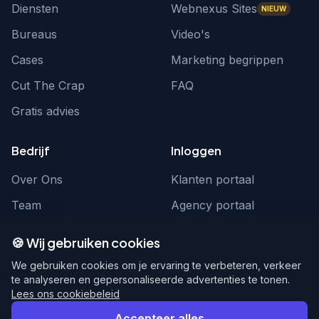
Diensten
Webnexus Sites
NIEUW
Bureaus
Video's
Cases
Marketing begrippen
Cut The Crap
FAQ
Gratis advies
Bedrijf
Inloggen
Over Ons
Klanten portaal
Team
Agency portaal
Contact
Contact
🍪 Wij gebruiken cookies
Word partner
hello@webnexus.nl
We gebruiken cookies om je ervaring te verbeteren, verkeer
te analyseren en gepersonaliseerde advertenties te tonen.
085 004 1875
Lees ons cookiebeleid
Accepteer alles