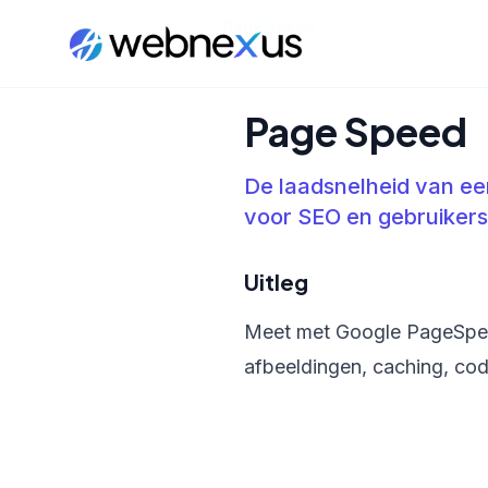
Home
/
Kennisbank
/
Page Speed
Page Speed
De laadsnelheid van ee
voor SEO en gebruikers
Uitleg
Meet met Google PageSpeed
afbeeldingen, caching, code