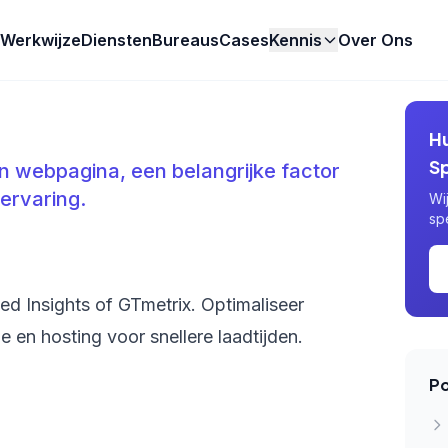
Werkwijze
Diensten
Bureaus
Cases
Kennis
Over Ons
H
S
n webpagina, een belangrijke factor
ervaring.
Wi
sp
 Insights of GTmetrix. Optimaliseer
 en hosting voor snellere laadtijden.
Po