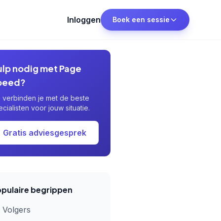
Inloggen
Boek een sessie
ulp nodig met Page
peed?
j verbinden je met de beste
ecialisten voor jouw situatie.
Gratis adviesgesprek
pulaire begrippen
Volgers