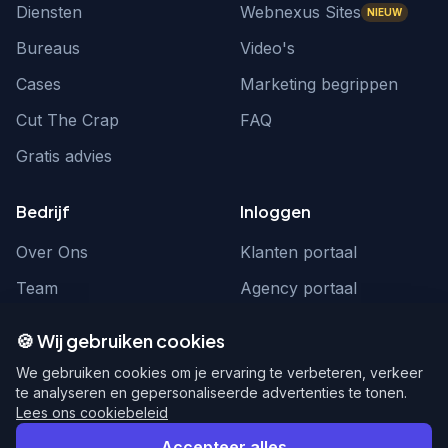
Diensten
Webnexus Sites
NIEUW
Bureaus
Video's
Cases
Marketing begrippen
Cut The Crap
FAQ
Gratis advies
Bedrijf
Inloggen
Over Ons
Klanten portaal
Team
Agency portaal
Contact
Contact
🍪 Wij gebruiken cookies
Word partner
hello@webnexus.nl
We gebruiken cookies om je ervaring te verbeteren, verkeer
te analyseren en gepersonaliseerde advertenties te tonen.
085 004 1875
Lees ons cookiebeleid
Accepteer alles