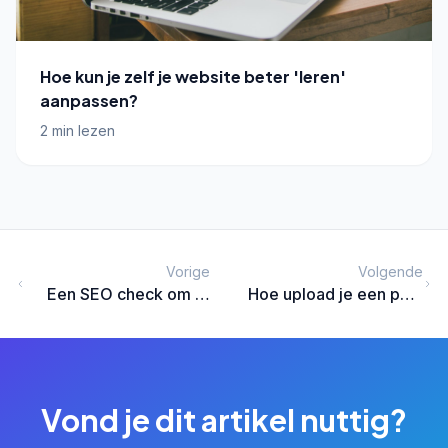
Hoe kun je zelf je website beter 'leren'
aanpassen?
2 min lezen
Vorige
Volgende
Een SEO check om te
Hoe upload je een pdf-
beoordelen wat er
bestand op een WordPress
beter kan?
website?
Vond je dit artikel nuttig?