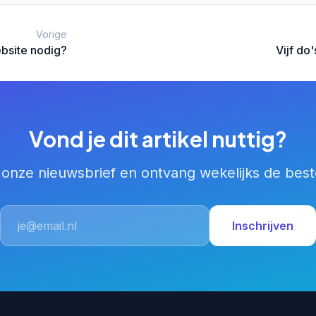
Vorige
bsite nodig?
Vijf do
Vond je dit artikel nuttig?
or onze nieuwsbrief en ontvang wekelijks de best
Inschrijven