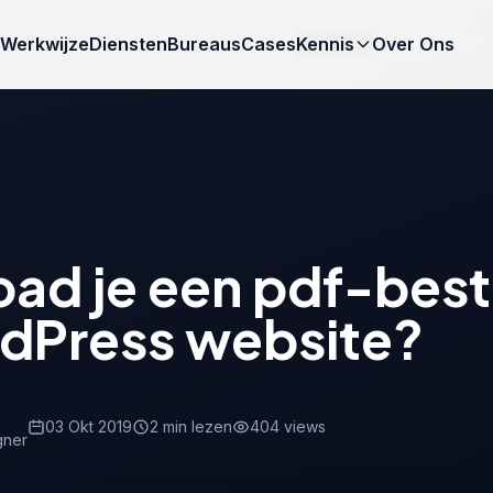
Werkwijze
Diensten
Bureaus
Cases
Kennis
Over Ons
oad je een pdf-bes
dPress website?
03 Okt 2019
2 min lezen
404 views
gner