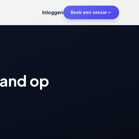
Inloggen
Boek een sessie
tand op