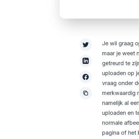
Je wil graag 
maar je weet 
getreurd te zi
uploaden op j
vraag onder d
merkwaardig m
namelijk al ee
uploaden en t
normale afbeel
pagina of het 