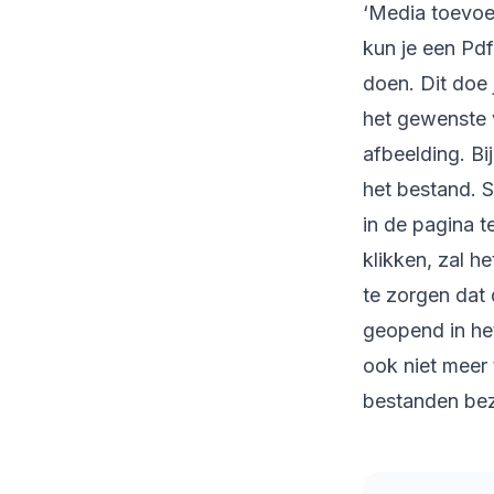
‘Media toevoeg
kun je een Pd
doen. Dit doe
het gewenste v
afbeelding. Bi
het bestand. S
in de pagina t
klikken, zal h
te zorgen dat
geopend in het
ook niet meer 
bestanden bezo