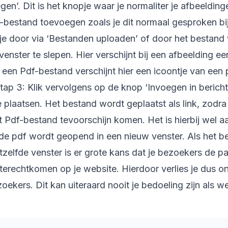
en’. Dit is het knopje waar je normaliter je afbeeldin
f-bestand toevoegen zoals je dit normaal gesproken bi
 je door via ‘Bestanden uploaden’ of door het bestand
enster te slepen. Hier verschijnt bij een afbeelding e
j een Pdf-bestand verschijnt hier een icoontje van een 
tap 3: Klik vervolgens op de knop ‘Invoegen in berich
e plaatsen. Het bestand wordt geplaatst als link, zodr
et Pdf-bestand tevoorschijn komen. Het is hierbij wel 
 de pdf wordt geopend in een nieuw venster. Als het b
zelfde venster is er grote kans dat je bezoekers de 
terechtkomen op je website. Hierdoor verlies je dus o
ekers. Dit kan uiteraard nooit je bedoeling zijn als 