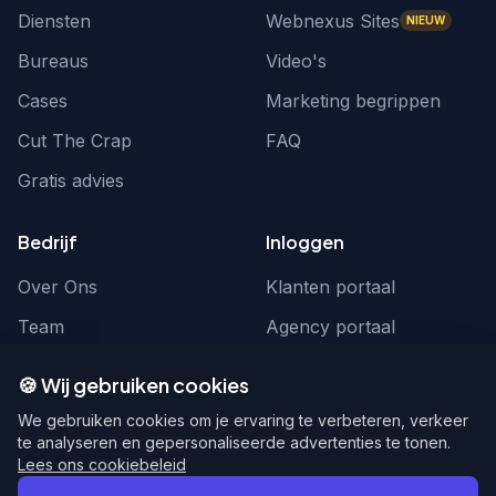
Diensten
Webnexus Sites
NIEUW
Bureaus
Video's
Cases
Marketing begrippen
Cut The Crap
FAQ
Gratis advies
Bedrijf
Inloggen
Over Ons
Klanten portaal
Team
Agency portaal
Contact
Contact
🍪 Wij gebruiken cookies
Word partner
hello@webnexus.nl
We gebruiken cookies om je ervaring te verbeteren, verkeer
te analyseren en gepersonaliseerde advertenties te tonen.
085 004 1875
Lees ons cookiebeleid