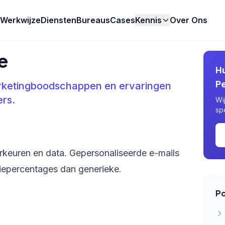
Werkwijze
Diensten
Bureaus
Cases
Kennis
Over Ons
e
H
Pe
ketingboodschappen en ervaringen
ers.
Wi
sp
keuren en data. Gepersonaliseerde e-mails
iepercentages dan generieke.
Po