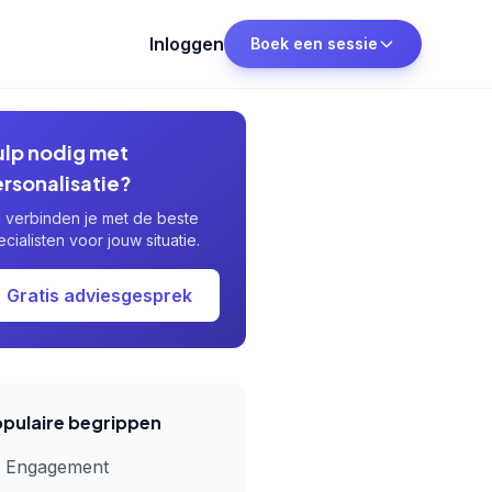
Inloggen
Boek een sessie
ulp nodig met
rsonalisatie?
j verbinden je met de beste
ecialisten voor jouw situatie.
Gratis adviesgesprek
pulaire begrippen
Engagement