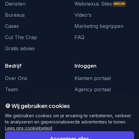
Diensten
Webnexus Sites
NIEUW
Bureaus
Video's
Cases
Marketing begrippen
Cut The Crap
FAQ
Gratis advies
Bedrijf
Inloggen
Over Ons
Klanten portaal
Team
Agency portaal
Contact
Contact
🍪 Wij gebruiken cookies
Word partner
hello@webnexus.nl
We gebruiken cookies om je ervaring te verbeteren, verkeer
te analyseren en gepersonaliseerde advertenties te tonen.
085 004 1875
Lees ons cookiebeleid
Accepteer alles