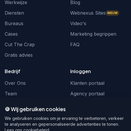
Werkwijze
Blog
Diensten
Webnexus Sites
NIEUW
Bureaus
Video's
Cases
Marketing begrippen
Cut The Crap
FAQ
Gratis advies
Bedrijf
Inloggen
Over Ons
Klanten portaal
Team
Agency portaal
Contact
Contact
🍪 Wij gebruiken cookies
Word partner
hello@webnexus.nl
We gebruiken cookies om je ervaring te verbeteren, verkeer
te analyseren en gepersonaliseerde advertenties te tonen.
085 004 1875
Lees ons cookiebeleid