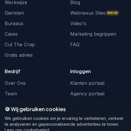
Werkwijze
Blog
Diensten
Webnexus Sites
NIEUW
Bureaus
Video's
Cases
Marketing begrippen
Cut The Crap
FAQ
Gratis advies
Bedrijf
Inloggen
Over Ons
Klanten portaal
Team
Agency portaal
Contact
Contact
🍪 Wij gebruiken cookies
Word partner
hello@webnexus.nl
We gebruiken cookies om je ervaring te verbeteren, verkeer
te analyseren en gepersonaliseerde advertenties te tonen.
085 004 1875
Lees ons cookiebeleid