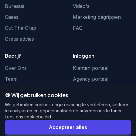
Bureaus
Video's
Cases
Marketing begrippen
Cut The Crap
FAQ
Gratis advies
Bedrijf
Inloggen
Over Ons
Klanten portaal
Team
Agency portaal
Contact
Contact
🍪 Wij gebruiken cookies
Word partner
hello@webnexus.nl
We gebruiken cookies om je ervaring te verbeteren, verkeer
te analyseren en gepersonaliseerde advertenties te tonen.
085 004 1875
Lees ons cookiebeleid
Accepteer alles