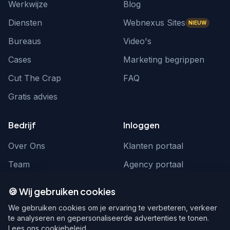
Werkwijze
Blog
Diensten
Webnexus Sites
NIEUW
Bureaus
Video's
Cases
Marketing begrippen
Cut The Crap
FAQ
Gratis advies
Bedrijf
Inloggen
Over Ons
Klanten portaal
Team
Agency portaal
Contact
Contact
🍪 Wij gebruiken cookies
Word partner
hello@webnexus.nl
We gebruiken cookies om je ervaring te verbeteren, verkeer
te analyseren en gepersonaliseerde advertenties te tonen.
085 004 1875
Lees ons cookiebeleid