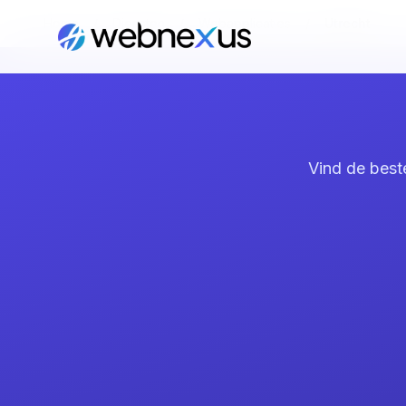
Home
/
Diensten
/
Webapplicaties
/
Utrecht
Vind de best