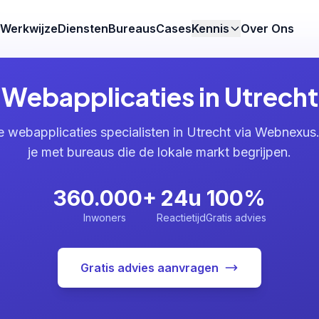
Werkwijze
Diensten
Bureaus
Cases
Kennis
Over Ons
Webapplicaties in Utrecht
e webapplicaties specialisten in Utrecht via Webnexus
je met bureaus die de lokale markt begrijpen.
360.000+
24u
100%
Inwoners
Reactietijd
Gratis advies
Gratis advies aanvragen