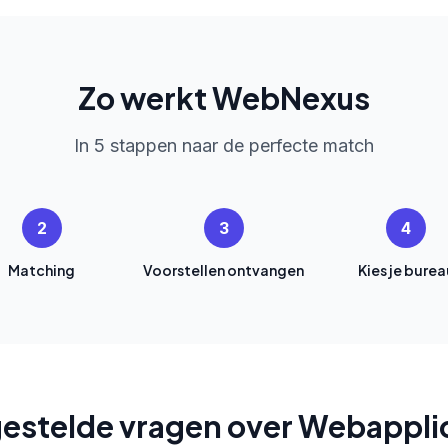
Zo werkt WebNexus
In 5 stappen naar de perfecte match
2
3
4
Matching
Voorstellen ontvangen
Kies je burea
estelde vragen over Webappli