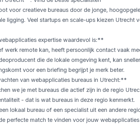
spot voor creatieve bureaus door de jonge, hoogopgel
le ligging. Veel startups en scale-ups kiezen Utrecht 
bapplicaties expertise waardevol is:**
ef werk remote kan, heeft persoonlijk contact vaak m
ideoproducent die de lokale omgeving kent, kan snelle
ngskomt voor een briefing begrijpt je merk beter.
chten van webapplicaties bureaus in Utrecht:**
n we je met bureaus die actief zijn in de regio Utrec
taliteit - dat is wat bureaus in deze regio kenmerkt.
 een lokaal bureau of een specialist uit een andere regi
de perfecte match te vinden voor jouw webapplicaties 