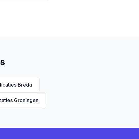
's
icaties Breda
aties Groningen