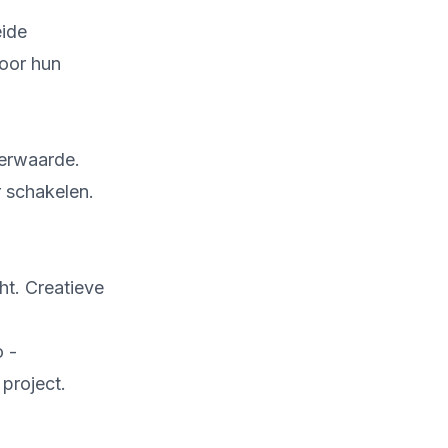
eide
voor hun
eerwaarde.
r schakelen.
ht. Creatieve
o -
project.