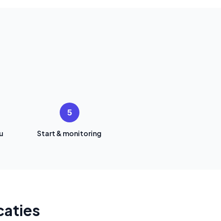
5
u
Start & monitoring
caties