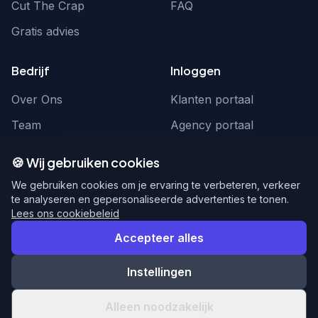
Cut The Crap
FAQ
Gratis advies
Bedrijf
Inloggen
Over Ons
Klanten portaal
Team
Agency portaal
Contact
Contact
🍪 Wij gebruiken cookies
Word partner
hello@webnexus.nl
We gebruiken cookies om je ervaring te verbeteren, verkeer
te analyseren en gepersonaliseerde advertenties te tonen.
085 004 1875
Lees ons cookiebeleid
Accepteer alles
Instellingen
© 2026 WebNexus. Alle rechten voorbehouden.
Privacy
Voorwaarden
Alleen noodzakelijk