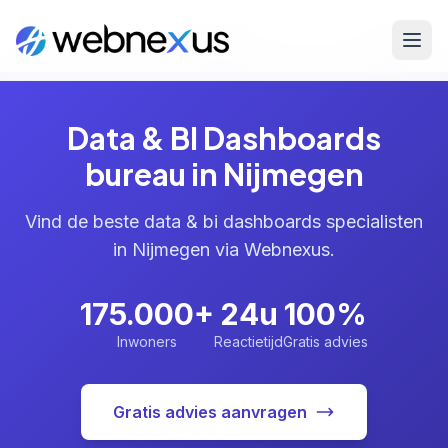
Data & BI
Home
/
Diensten
/
/
Nijmegen
Dashboards
Data & BI Dashboards
bureau in Nijmegen
Vind de beste data & bi dashboards specialisten
in Nijmegen via Webnexus.
175.000+
24u
100%
Inwoners
Reactietijd
Gratis advies
Gratis advies aanvragen