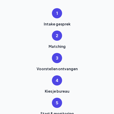
1
Intake gesprek
2
Matching
3
Voorstellen ontvangen
4
Kies je bureau
5
Start & monitoring