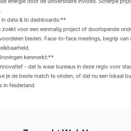
sse energie door de universitaire invloed. Scherpe prij
.
 in data & bi dashboards:**
u zoekt voor een eenmalig project of doorlopende ond
 voordelen bieden. Face-to-face meetings, begrip van 
reikbaarheid.
Groningen kenmerkt:**
innovatief - dat is waar bureaus in deze regio voor sta
 je de beste match te vinden, of dat nu een lokaal bu
rs in Nederland.