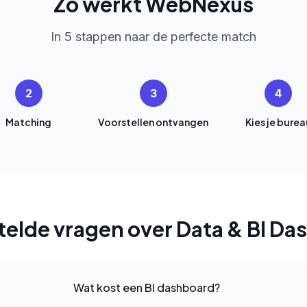
Zo werkt WebNexus
In 5 stappen naar de perfecte match
2
3
4
Matching
Voorstellen ontvangen
Kies je burea
telde vragen over Data & BI Da
Wat kost een BI dashboard?