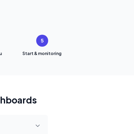
5
u
Start & monitoring
shboards