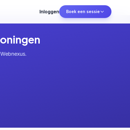
Inloggen
Boek een sessie
roningen
a Webnexus.