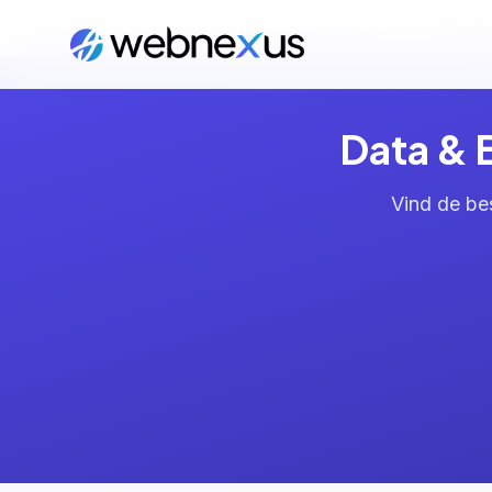
Home
/
Diensten
/
Data & BI Dashboards
/
Groni
Data & 
Vind de be