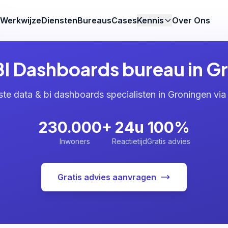
ngen
Werkwijze
Diensten
Bureaus
Cases
Kennis
Over Ons
BI Dashboards bureau in G
ste data & bi dashboards specialisten in Groningen vi
230.000+
24u
100%
Inwoners
Reactietijd
Gratis advies
Gratis advies aanvragen