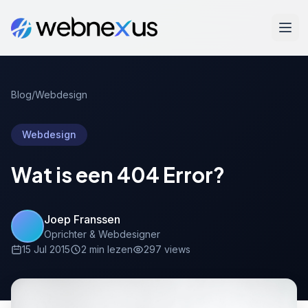
Blog
/
Webdesign
Webdesign
Wat is een 404 Error?
Joep Franssen
Oprichter & Webdesigner
15 Jul 2015
2 min lezen
297 views