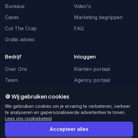
Bureaus
Video's
Cases
Marketing begrippen
Cut The Crap
FAQ
Gratis advies
Bedrijf
Inloggen
Over Ons
Klanten portaal
Team
Agency portaal
Contact
Contact
🍪 Wij gebruiken cookies
Word partner
hello@webnexus.nl
We gebruiken cookies om je ervaring te verbeteren, verkeer
te analyseren en gepersonaliseerde advertenties te tonen.
085 004 1875
Lees ons cookiebeleid
Accepteer alles