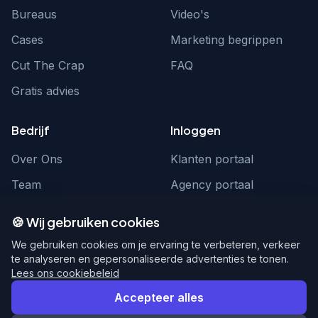
Bureaus
Video's
Cases
Marketing begrippen
Cut The Crap
FAQ
Gratis advies
Bedrijf
Inloggen
Over Ons
Klanten portaal
Team
Agency portaal
Contact
Contact
🍪 Wij gebruiken cookies
Word partner
hello@webnexus.nl
We gebruiken cookies om je ervaring te verbeteren, verkeer
te analyseren en gepersonaliseerde advertenties te tonen.
085 004 1875
Lees ons cookiebeleid
Accepteer alles