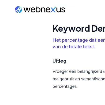
Home
/
Kennisbank
/
Keyword Density
Keyword Den
Het percentage dat ee
van de totale tekst.
Uitleg
Vroeger een belangrijke SEO
taalgebruik en semantische 
percentages.