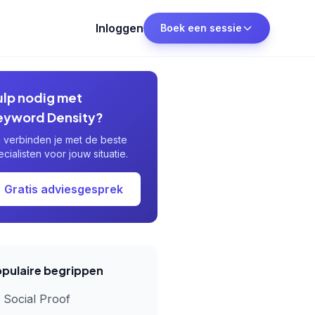
Inloggen
Boek een sessie
ulp nodig met
eyword Density?
j verbinden je met de beste
ecialisten voor jouw situatie.
Gratis adviesgesprek
pulaire begrippen
Social Proof