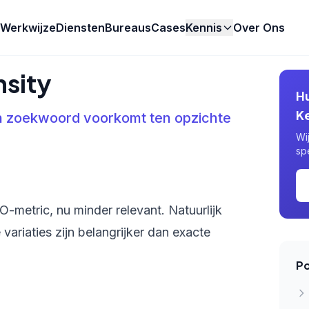
Werkwijze
Diensten
Bureaus
Cases
Kennis
Over Ons
sity
H
K
n zoekwoord voorkomt ten opzichte
Wi
sp
-metric, nu minder relevant. Natuurlijk
variaties zijn belangrijker dan exacte
Po