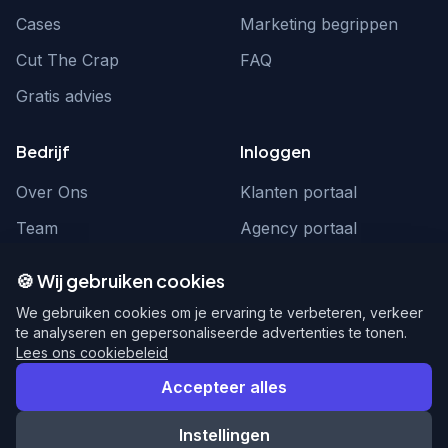
Cases
Marketing begrippen
Cut The Crap
FAQ
Gratis advies
Bedrijf
Inloggen
Over Ons
Klanten portaal
Team
Agency portaal
Contact
Contact
🍪 Wij gebruiken cookies
Word partner
hello@webnexus.nl
We gebruiken cookies om je ervaring te verbeteren, verkeer
te analyseren en gepersonaliseerde advertenties te tonen.
085 004 1875
Lees ons cookiebeleid
Accepteer alles
Instellingen
© 2026 WebNexus. Alle rechten voorbehouden.