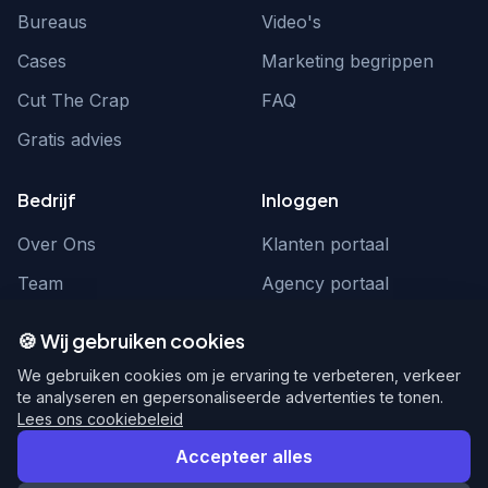
Bureaus
Video's
Cases
Marketing begrippen
Cut The Crap
FAQ
Gratis advies
Bedrijf
Inloggen
Over Ons
Klanten portaal
Team
Agency portaal
Contact
Contact
🍪 Wij gebruiken cookies
Word partner
hello@webnexus.nl
We gebruiken cookies om je ervaring te verbeteren, verkeer
te analyseren en gepersonaliseerde advertenties te tonen.
085 004 1875
Lees ons cookiebeleid
Accepteer alles