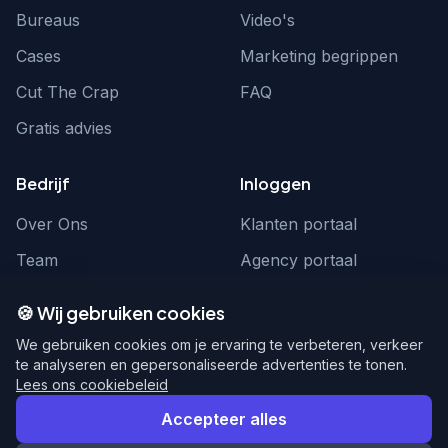
Bureaus
Video's
Cases
Marketing begrippen
Cut The Crap
FAQ
Gratis advies
Bedrijf
Inloggen
Over Ons
Klanten portaal
Team
Agency portaal
Contact
Contact
🍪 Wij gebruiken cookies
Word partner
hello@webnexus.nl
We gebruiken cookies om je ervaring te verbeteren, verkeer
te analyseren en gepersonaliseerde advertenties te tonen.
085 004 1875
Lees ons cookiebeleid
Accepteer alles