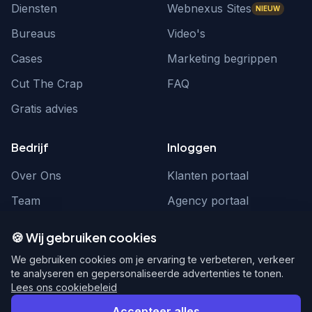
Diensten
Webnexus Sites
NIEUW
Bureaus
Video's
Cases
Marketing begrippen
Cut The Crap
FAQ
Gratis advies
Bedrijf
Inloggen
Over Ons
Klanten portaal
Team
Agency portaal
Contact
Contact
🍪 Wij gebruiken cookies
Word partner
hello@webnexus.nl
We gebruiken cookies om je ervaring te verbeteren, verkeer
te analyseren en gepersonaliseerde advertenties te tonen.
085 004 1875
Lees ons cookiebeleid
Accepteer alles