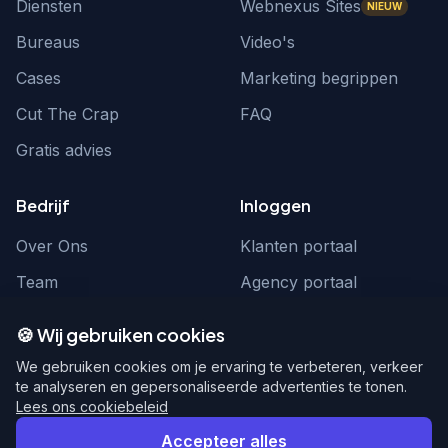
Diensten
Webnexus Sites
NIEUW
Bureaus
Video's
Cases
Marketing begrippen
Cut The Crap
FAQ
Gratis advies
Bedrijf
Inloggen
Over Ons
Klanten portaal
Team
Agency portaal
Contact
Contact
🍪 Wij gebruiken cookies
Word partner
hello@webnexus.nl
We gebruiken cookies om je ervaring te verbeteren, verkeer
te analyseren en gepersonaliseerde advertenties te tonen.
085 004 1875
Lees ons cookiebeleid
Accepteer alles