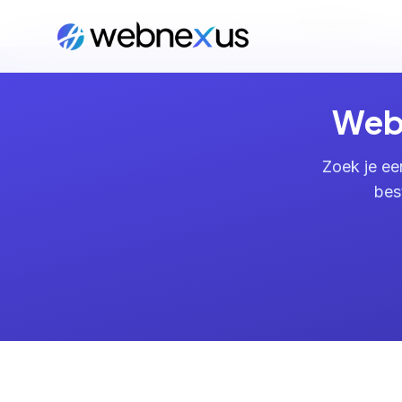
Home
/
Diensten
/
Webdesign
/
Amsterdam
Webs
Zoek je ee
bes