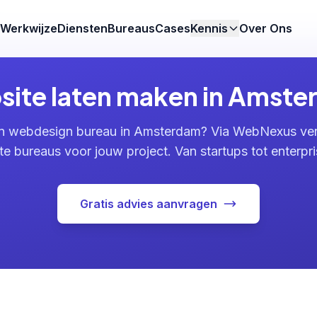
Werkwijze
Diensten
Bureaus
Cases
Kennis
Over Ons
ite laten maken in Amst
n webdesign bureau in Amsterdam? Via WebNexus verg
te bureaus voor jouw project. Van startups tot enterpri
Gratis advies aanvragen