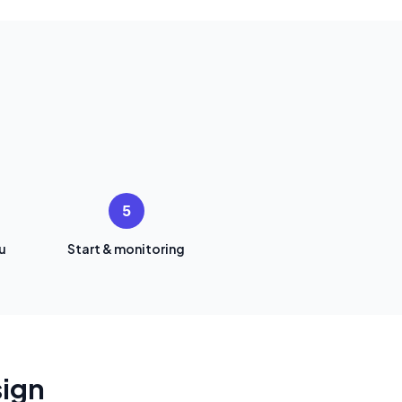
5
u
Start & monitoring
sign