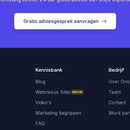
Gratis adviesgesprek aanvragen
Kennisbank
Bedrijf
Blog
Over Ons
Webnexus Sites
Team
NIEUW
Video's
Contact
Marketing begrippen
Word par
FAQ