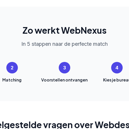
Zo werkt WebNexus
In 5 stappen naar de perfecte match
2
3
4
Matching
Voorstellen ontvangen
Kies je burea
lgestelde vragen over Webde