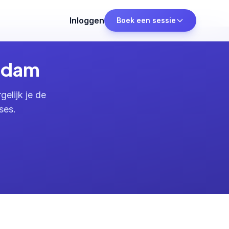
Inloggen
Boek een sessie
erdam
elijk je de
ses.