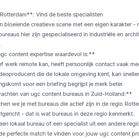
otterdam**: Vind de beste specialisten
n bloeiende creatieve scene met een eigen karakter - r
bureaus hier zijn gespecialiseerd in industriële en archi
.
c content expertise waardevol is:**
ef werk remote kan, heeft persoonlijk contact vaak m
ideoproducent die de lokale omgeving kent, kan snelle
ngskomt voor een briefing begrijpt je merk beter.
chten van ugc content bureaus in Zuid-Holland:**
en we je met bureaus die actief zijn in de regio Rott
tgericht - dat is wat bureaus in deze regio kenmerkt.
 een lokaal bureau of een specialist uit een andere regi
de perfecte match te vinden voor jouw ugc content pro