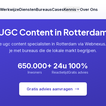
Werkwijze
Diensten
Bureaus
Cases
Kennis
Over Ons
UGC Content in Rotterda
e ugc content specialisten in Rotterdam via Webnexus
je met bureaus die de lokale markt begrijpen.
650.000+
24u
100%
Inwoners
Reactietijd
Gratis advies
Gratis advies aanvragen