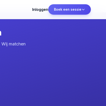
Inloggen
Boek een sessie
m
. Wij matchen