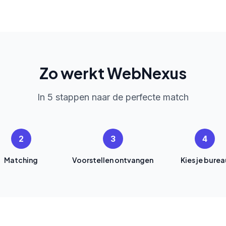
Zo werkt WebNexus
In 5 stappen naar de perfecte match
2
3
4
Matching
Voorstellen ontvangen
Kies je burea