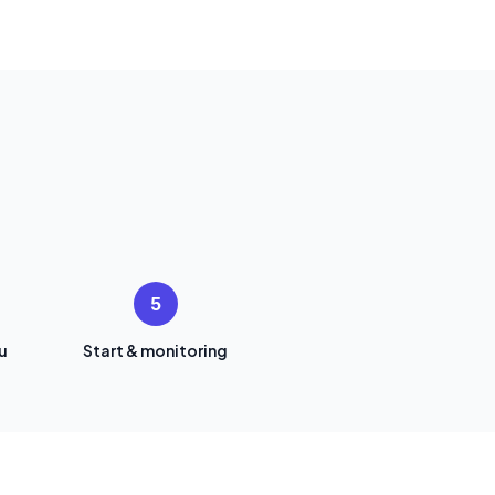
5
u
Start & monitoring