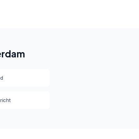
terdam
nd
richt