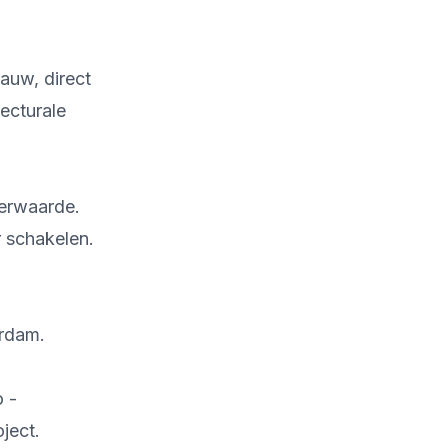
auw, direct
tecturale
eerwaarde.
r schakelen.
erdam.
o -
ject.