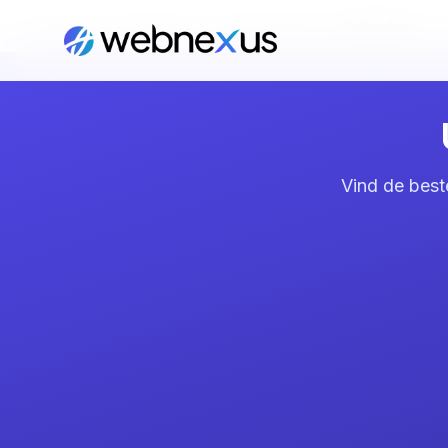
Home
/
Diensten
/
UGC Content
/
Rotterdam
Vind de best