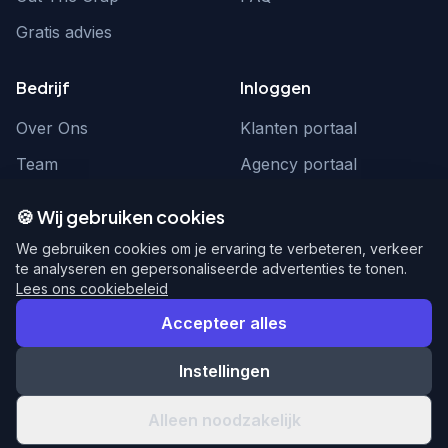
Gratis advies
Bedrijf
Inloggen
Over Ons
Klanten portaal
Team
Agency portaal
Contact
Contact
🍪 Wij gebruiken cookies
Word partner
hello@webnexus.nl
We gebruiken cookies om je ervaring te verbeteren, verkeer
te analyseren en gepersonaliseerde advertenties te tonen.
085 004 1875
Lees ons cookiebeleid
Accepteer alles
Instellingen
© 2026 WebNexus. Alle rechten voorbehouden.
Privacy
Voorwaarden
Alleen noodzakelijk