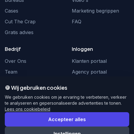
Bureaus
Video's
Cases
Marketing begrippen
Cut The Crap
FAQ
Gratis advies
Bedrijf
Inloggen
Over Ons
Klanten portaal
Team
Agency portaal
Contact
Contact
🍪 Wij gebruiken cookies
Word partner
hello@webnexus.nl
We gebruiken cookies om je ervaring te verbeteren, verkeer
te analyseren en gepersonaliseerde advertenties te tonen.
085 004 1875
Lees ons cookiebeleid
Accepteer alles
Instellingen