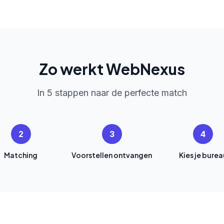
Zo werkt WebNexus
In 5 stappen naar de perfecte match
2
3
4
Matching
Voorstellen ontvangen
Kies je burea