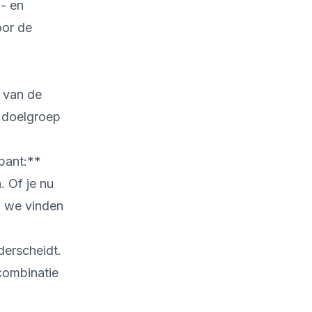
l- en
oor de
 van de
e doelgroep
bant:**
. Of je nu
 - we vinden
derscheidt.
combinatie