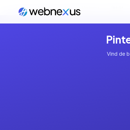
Home
/
Diensten
/
Pinterest Marketing
/
Breda
Pint
Vind de b