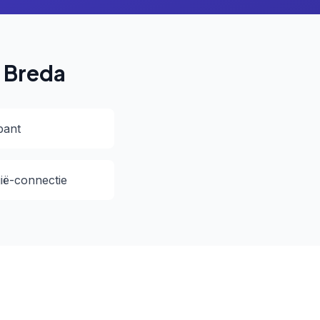
n Breda
bant
gië-connectie