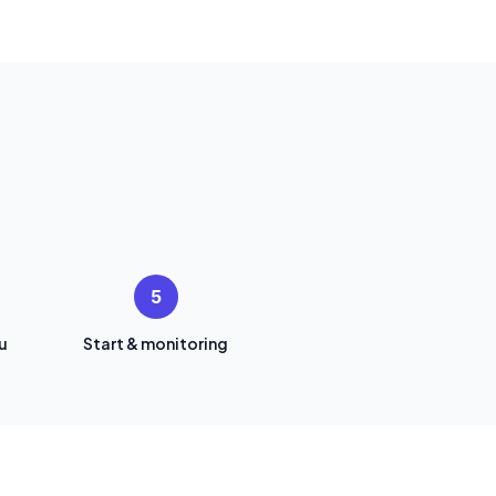
5
u
Start & monitoring