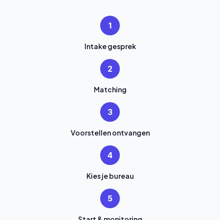
1
Intake gesprek
2
Matching
3
Voorstellen ontvangen
4
Kies je bureau
5
Start & monitoring