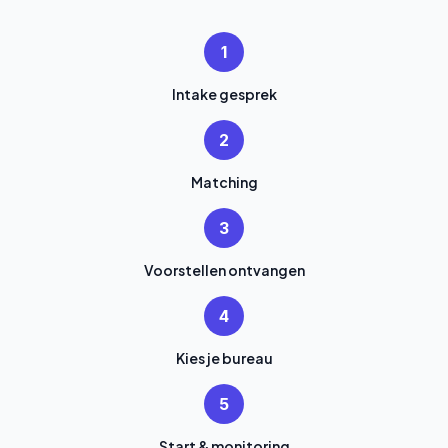
1
Intake gesprek
2
Matching
3
Voorstellen ontvangen
4
Kies je bureau
5
Start & monitoring