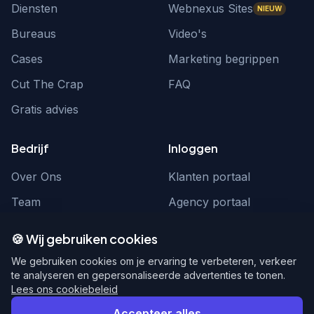
Diensten
Webnexus Sites
NIEUW
Bureaus
Video's
Cases
Marketing begrippen
Cut The Crap
FAQ
Gratis advies
Bedrijf
Inloggen
Over Ons
Klanten portaal
Team
Agency portaal
Contact
Contact
🍪 Wij gebruiken cookies
Word partner
hello@webnexus.nl
We gebruiken cookies om je ervaring te verbeteren, verkeer
te analyseren en gepersonaliseerde advertenties te tonen.
085 004 1875
Lees ons cookiebeleid
Accepteer alles