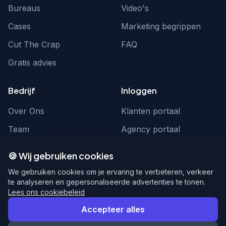
Bureaus
Video's
Cases
Marketing begrippen
Cut The Crap
FAQ
Gratis advies
Bedrijf
Inloggen
Over Ons
Klanten portaal
Team
Agency portaal
Contact
Contact
🍪 Wij gebruiken cookies
Word partner
hello@webnexus.nl
We gebruiken cookies om je ervaring te verbeteren, verkeer
te analyseren en gepersonaliseerde advertenties te tonen.
085 004 1875
Lees ons cookiebeleid
Accepteer alles