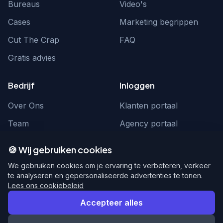
Bureaus
Video's
Cases
Marketing begrippen
Cut The Crap
FAQ
Gratis advies
Bedrijf
Inloggen
Over Ons
Klanten portaal
Team
Agency portaal
Contact
Contact
🍪 Wij gebruiken cookies
Word partner
hello@webnexus.nl
We gebruiken cookies om je ervaring te verbeteren, verkeer
te analyseren en gepersonaliseerde advertenties te tonen.
085 004 1875
Lees ons cookiebeleid
Accepteer alles