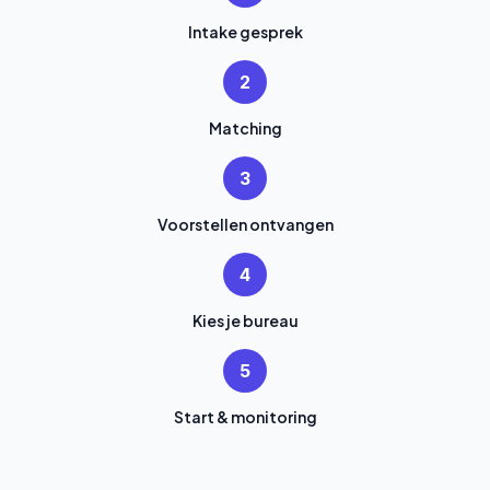
Intake gesprek
2
Matching
3
Voorstellen ontvangen
4
Kies je bureau
5
Start & monitoring