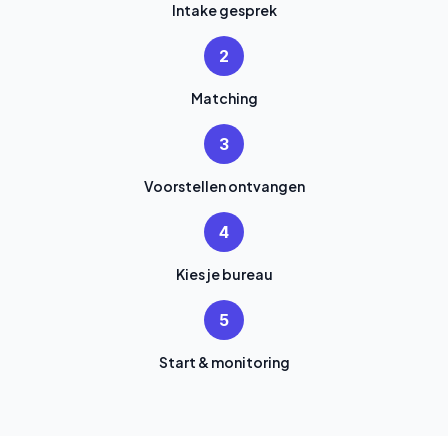
Intake gesprek
2
Matching
3
Voorstellen ontvangen
4
Kies je bureau
5
Start & monitoring