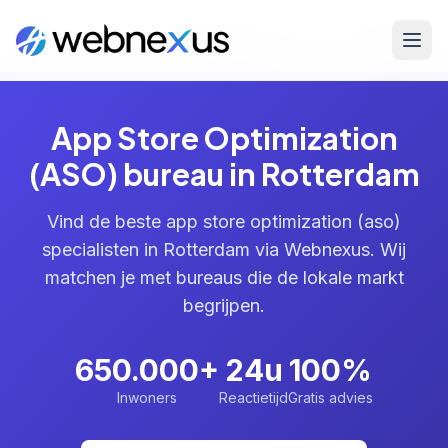
App Store
Home
/
Diensten
/
/
Rotterdam
Optimization (ASO)
App Store Optimization
(ASO) bureau in Rotterdam
Vind de beste app store optimization (aso)
specialisten in Rotterdam via Webnexus. Wij
matchen je met bureaus die de lokale markt
begrijpen.
650.000+
24u
100%
Inwoners
Reactietijd
Gratis advies