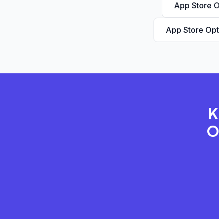
App Store O
App Store Opt
K
O