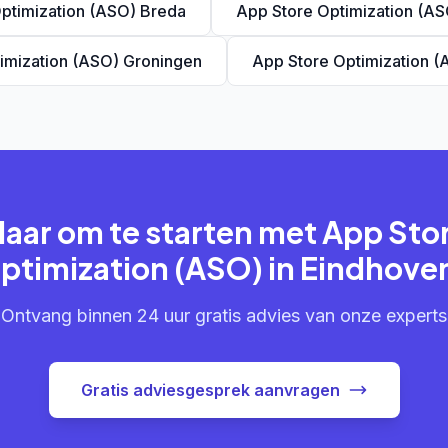
ptimization (ASO) Breda
App Store Optimization (A
imization (ASO) Groningen
App Store Optimization 
laar om te starten met App Sto
ptimization (ASO) in Eindhove
Ontvang binnen 24 uur gratis advies van onze experts
Gratis adviesgesprek aanvragen