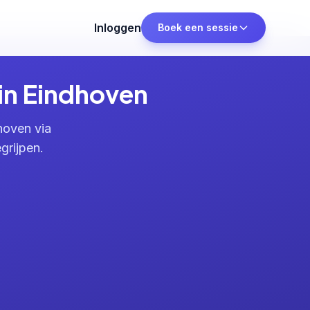
Inloggen
Boek een sessie
in Eindhoven
hoven via
grijpen.