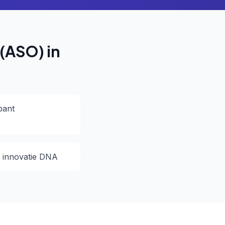
(ASO) in
bant
n innovatie DNA