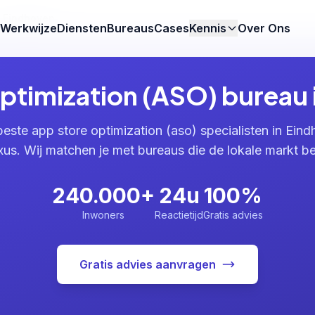
Eindhoven
Werkwijze
Diensten
Bureaus
Cases
Kennis
Over Ons
ptimization (ASO) bureau 
beste app store optimization (aso) specialisten in Eind
s. Wij matchen je met bureaus die de lokale markt be
240.000+
24u
100%
Inwoners
Reactietijd
Gratis advies
Gratis advies aanvragen