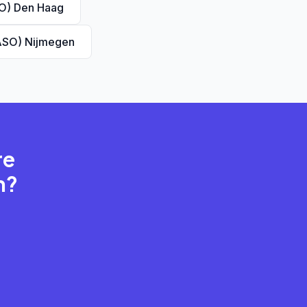
SO) Den Haag
(ASO) Nijmegen
re
n?