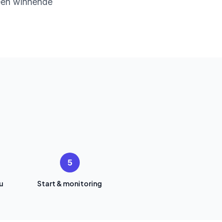
 een winnende
5
u
Start & monitoring