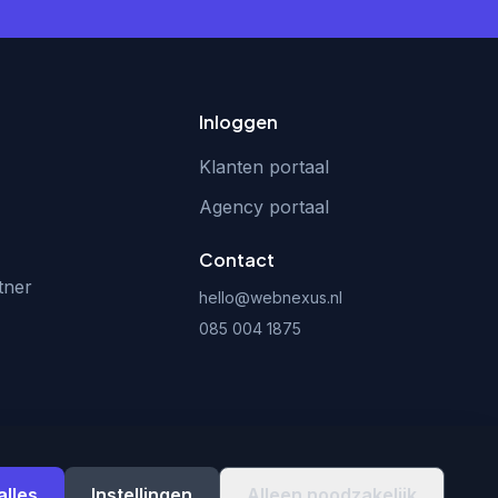
Inloggen
Klanten portaal
Agency portaal
Contact
tner
hello@webnexus.nl
085 004 1875
Privacy
Voorwaarden
alles
Instellingen
Alleen noodzakelijk