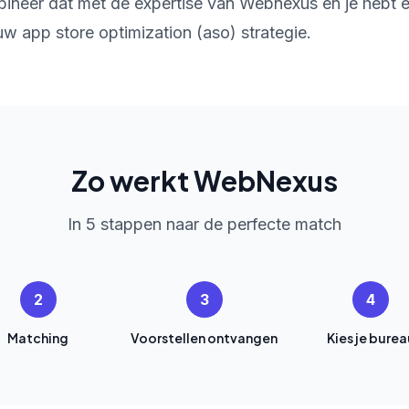
ineer dat met de expertise van Webnexus en je hebt
w app store optimization (aso) strategie.
Zo werkt WebNexus
In 5 stappen naar de perfecte match
2
3
4
Matching
Voorstellen ontvangen
Kies je burea