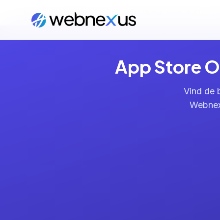
Home
/
Diensten
/
App Store Optimization (ASO)
/
App Store O
Vind de 
Webnexu