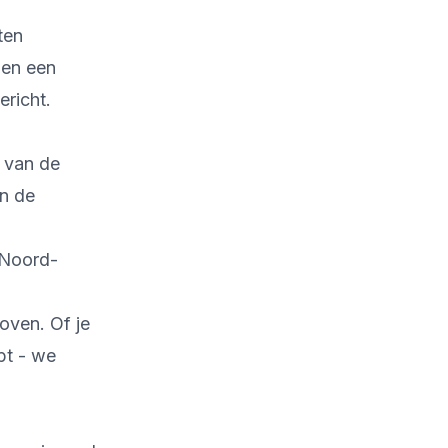
ten
 en een
ericht.
 van de
en de
 Noord-
oven. Of je
pt - we