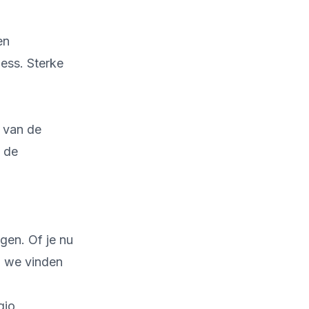
en
ess. Sterke
 van de
n de
gen. Of je nu
 - we vinden
gio