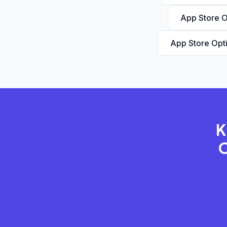
App Store O
App Store Opt
K
O