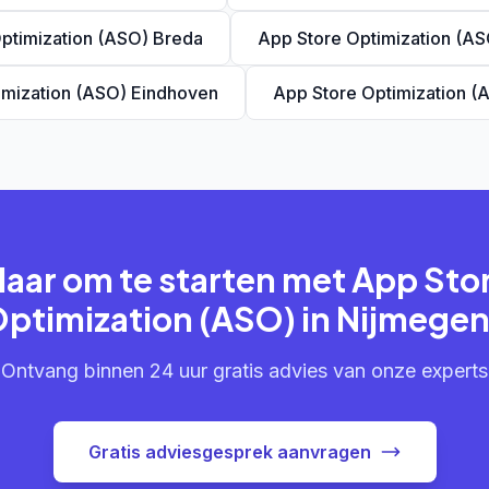
ptimization (ASO) Breda
App Store Optimization (A
imization (ASO) Eindhoven
App Store Optimization (
laar om te starten met App Sto
ptimization (ASO) in Nijmege
Ontvang binnen 24 uur gratis advies van onze experts
Gratis adviesgesprek aanvragen