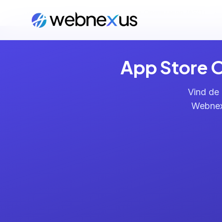
Home
/
Diensten
/
App Store Optimization (ASO)
/
App Store O
Vind de 
Webnexu