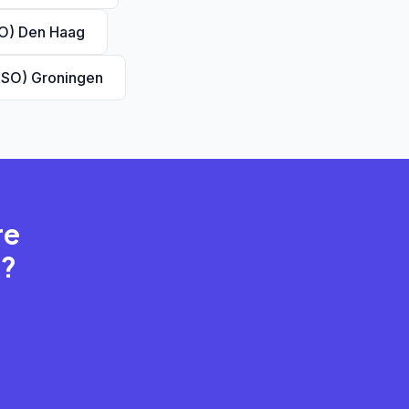
SO) Den Haag
ASO) Groningen
re
n?