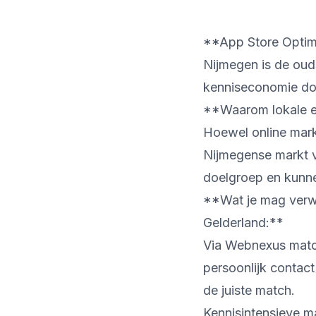
**App Store Optimi
Nijmegen is de oud
kenniseconomie door
**Waarom lokale ex
Hoewel online mark
Nijmegense markt v
doelgroep en kunne
**Wat je mag verw
Gelderland:**
Via Webnexus matche
persoonlijk contact
de juiste match.
Kennisintensieve ma