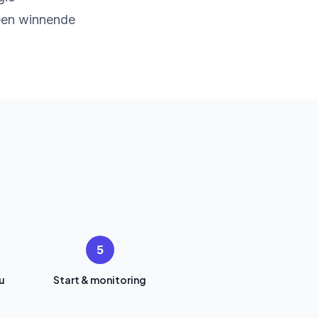
 een winnende
5
u
Start & monitoring