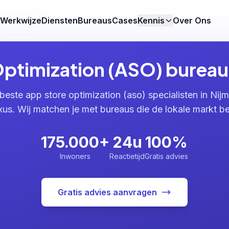
Nijmegen
Werkwijze
Diensten
Bureaus
Cases
Kennis
Over Ons
ptimization (ASO) bureau
beste app store optimization (aso) specialisten in Nij
s. Wij matchen je met bureaus die de lokale markt be
175.000+
24u
100%
Inwoners
Reactietijd
Gratis advies
Gratis advies aanvragen