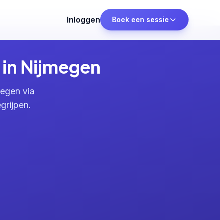
Inloggen
Boek een sessie
 in Nijmegen
megen via
grijpen.